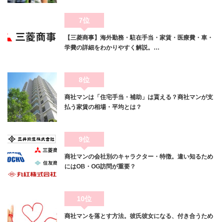
7位
【三菱商事】海外勤務・駐在手当・家賃・医療費・車・
学費の詳細をわかりやすく解説。…
8位
商社マンは「住宅手当・補助」は貰える？商社マンが支
払う家賃の相場・平均とは？
9位
商社マンの会社別のキャラクター・特徴。違い知るため
にはOB・OG訪問が重要？
10位
商社マンを落とす方法。彼氏彼女になる、付き合うため