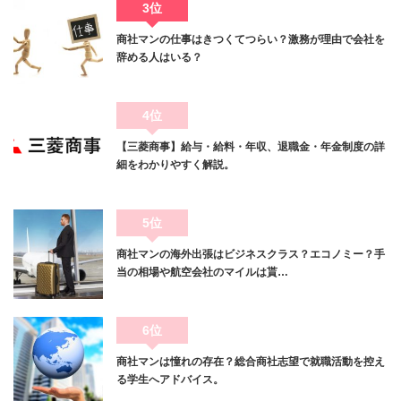
3位
商社マンの仕事はきつくてつらい？激務が理由で会社を
辞める人はいる？
4位
【三菱商事】給与・給料・年収、退職金・年金制度の詳
細をわかりやすく解説。
5位
商社マンの海外出張はビジネスクラス？エコノミー？手
当の相場や航空会社のマイルは貰…
6位
商社マンは憧れの存在？総合商社志望で就職活動を控え
る学生へアドバイス。