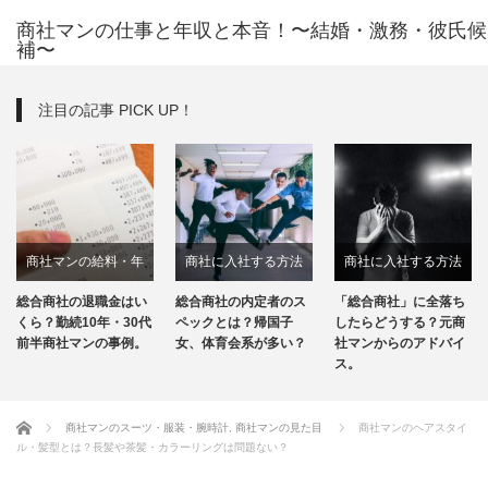
商社マンの仕事と年収と本音！〜結婚・激務・彼氏候
補〜
注目の記事 PICK UP！
給料・年
商社に入社する方法
商社に入社する方法
商社につ
ーナス
職金はい
総合商社の内定者のス
「総合商社」に全落ち
「総合商社」
商社マンの転職
年・30代
ペックとは？帰国子
したらどうする？元商
商社」の違い
の事例。
女、体育会系が多い？
社マンからのアドバイ
マンがわかり
ス。
説！
ホーム
商社マンのスーツ・服装・腕時計
,
商社マンの見た目
商社マンのヘアスタイ
ル・髪型とは？長髪や茶髪・カラーリングは問題ない？