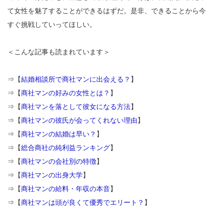
て女性を魅了することができるはずだ。是非、できることから今
すぐ挑戦していってほしい。
＜こんな記事も読まれています＞
⇒【
結婚相談所で商社マンに出会える？
】
⇒【
商社マンの好みの女性とは？
】
⇒【
商社マンを落として彼女になる方法
】
⇒【
商社マンの彼氏が会ってくれない理由
】
⇒【
商社マンの結婚は早い？
】
⇒【
総合商社の純利益ランキング
】
⇒【
商社マンの会社別の特徴
】
⇒【
商社マンの出身大学
】
⇒【
商社マンの給料・年収の本音
】
⇒【
商社マンは頭が良くて優秀でエリート？
】