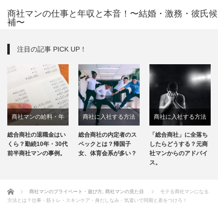
商社マンの仕事と年収と本音！〜結婚・激務・彼氏候
補〜
注目の記事 PICK UP！
商社に入社する方法
商社に入社する方法
商社について
総合商社の内定者のス
「総合商社」に全落ち
「総合商社」と「専門
商社マンの転職
ペックとは？帰国子
したらどうする？元商
商社」の違いを元商社
女、体育会系が多い？
社マンからのアドバイ
マンがわかりやすく解
ス。
説！
ホーム
商社マンのプライベート・遊び方
,
商社マンの見た目
モテる商社マンになる
方法とは？仕事・筋トレ・スキンケア・身だしなみ・気遣いで同期と差をつけろ！