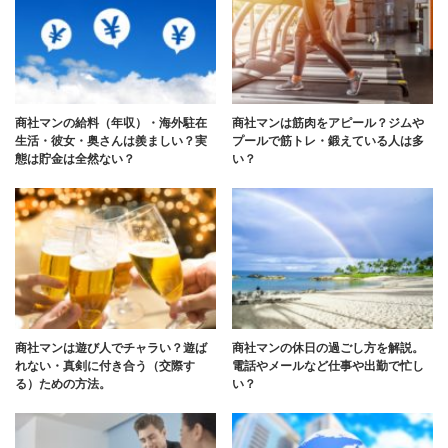
商社マンの給料（年収）・海外駐在
商社マンは筋肉をアピール？ジムや
生活・彼女・奥さんは羨ましい？実
プールで筋トレ・鍛えている人は多
態は貯金は全然ない？
い？
商社マンは遊び人でチャラい？遊ば
商社マンの休日の過ごし方を解説。
れない・真剣に付き合う（交際す
電話やメールなど仕事や出勤で忙し
る）ための方法。
い？