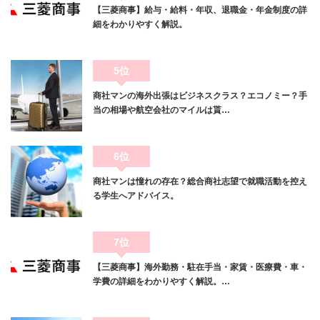
【三菱商事】給与・給料・年収、退職金・年金制度の詳
細をわかりやすく解説。
5位
商社マンの海外出張はビジネスクラス？エコノミー？手
当の相場や航空会社のマイルは貰…
6位
商社マンは憧れの存在？総合商社志望で就職活動を控え
る学生へアドバイス。
7位
【三菱商事】海外勤務・駐在手当・家賃・医療費・車・
学費の詳細をわかりやすく解説。…