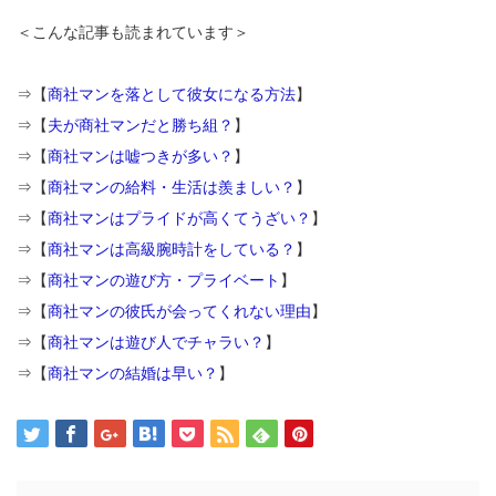
＜こんな記事も読まれています＞
⇒【
商社マンを落として彼女になる方法
】
⇒【
夫が商社マンだと勝ち組？
】
⇒【
商社マンは嘘つきが多い？
】
⇒【
商社マンの給料・生活は羨ましい？
】
⇒【
商社マンはプライドが高くてうざい？
】
⇒【
商社マンは高級腕時計をしている？
】
⇒【
商社マンの遊び方・プライベート
】
⇒【
商社マンの彼氏が会ってくれない理由
】
⇒【
商社マンは遊び人でチャラい？
】
⇒【
商社マンの結婚は早い？
】