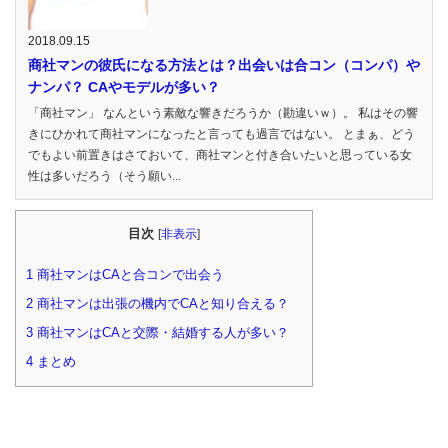
2018.09.15
商社マンの彼氏になる方法とは？出会いは合コン（コンパ）や
ナンパ？ CAやモデルが多い？
「商社マン」 なんという素敵な響きだろうか（勘違いｗ）。 私はその響
きにひかれて商社マンになったと言っても過言ではない。 とまぁ、どう
でもよい前置きはさておいて、商社マンと付き合いたいと思っている女
性は多いだろう（そう願い...
目次
[
非表示
]
1
商社マンはCAと合コンで出会う
2
商社マンは出張の機内でCAと知り合える？
3
商社マンはCAと交際・結婚する人が多い？
4
まとめ