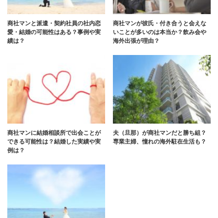
商社マンと派遣・契約社員の社内恋
商社マンが彼氏・付き合うと会えな
愛・結婚の可能性はある？事例や実
いことが多いのは本当か？飲み会や
績は？
海外出張が理由？
商社マンに結婚相談所で出会ことが
夫（旦那）が商社マンだと勝ち組？
できる可能性は？結婚した実績や実
専業主婦、憧れの海外駐在生活も？
例は？