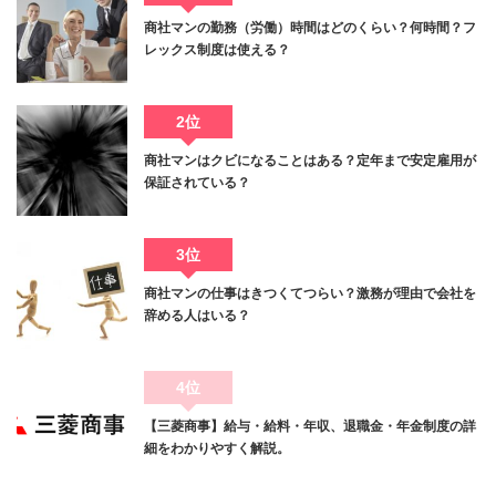
商社マンの勤務（労働）時間はどのくらい？何時間？フ
レックス制度は使える？
2位
商社マンはクビになることはある？定年まで安定雇用が
保証されている？
3位
商社マンの仕事はきつくてつらい？激務が理由で会社を
辞める人はいる？
4位
【三菱商事】給与・給料・年収、退職金・年金制度の詳
細をわかりやすく解説。