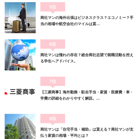
5位
商社マンの海外出張はビジネスクラス？エコノミー？手
当の相場や航空会社のマイルは貰…
6位
商社マンは憧れの存在？総合商社志望で就職活動を控え
る学生へアドバイス。
7位
【三菱商事】海外勤務・駐在手当・家賃・医療費・車・
学費の詳細をわかりやすく解説。…
8位
商社マンは「住宅手当・補助」は貰える？商社マンが支
払う家賃の相場・平均とは？