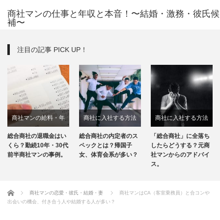
商社マンの仕事と年収と本音！〜結婚・激務・彼氏候
補〜
注目の記事 PICK UP！
商社に入社する方法
商社に入社する方法
商社について
総合商社の内定者のス
「総合商社」に全落ち
「総合商社」と「専門
商社マンの転職
ペックとは？帰国子
したらどうする？元商
商社」の違いを元商社
女、体育会系が多い？
社マンからのアドバイ
マンがわかりやすく解
ス。
説！
ホーム
商社マンの恋愛・彼氏・結婚・妻
商社マンはCA（客室乗務員）と合コンや
出会いの機会、付き合う人や結婚する人が多い？