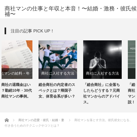
商社マンの仕事と年収と本音！〜結婚・激務・彼氏候
補〜
注目の記事 PICK UP！
商社に入社する方法
商社に入社する方法
商社について
総合商社の内定者のス
「総合商社」に全落ち
「総合商社」と「専門
商社マンの転職
ペックとは？帰国子
したらどうする？元商
商社」の違いを元商社
女、体育会系が多い？
社マンからのアドバイ
マンがわかりやすく解
ス。
説！
ホーム
商社マンの恋愛・彼氏・結婚・妻
商社マンを落とす方法。彼氏彼女になる、
付き合うためのテクニックやコツとは？