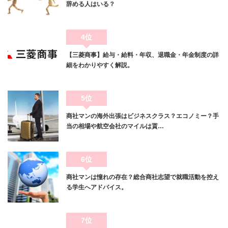
辞める人はいる？
4位
【三菱商事】給与・給料・年収、退職金・年金制度の詳
細をわかりやすく解説。
5位
商社マンの海外出張はビジネスクラス？エコノミー？手
当の相場や航空会社のマイルは貰…
6位
商社マンは憧れの存在？総合商社志望で就職活動を控え
る学生へアドバイス。
7位