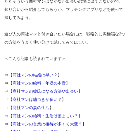
ただそういう商社マンはなかなか出会いの場に出てこないので、
知り合いから紹介してもらうか、マッチングアプリなどを使って
探してみよう。
遊び人の商社マンと付き合いたい場合には、戦略的に両極端な2つ
の方法をうまく使い分けて試してみてほしい。
＜こんな記事も読まれています＞
⇒【
商社マンの結婚は早い？
】
⇒【
商社マンの給料・年収の本音
】
⇒【
商社マンの彼氏になる方法や出会い
】
⇒【
商社マンは嘘つきが多い？
】
⇒【
商社マンの妻の生活
】
⇒【
商社マンの給料・生活は羨ましい？
】
⇒【
商社マンの営業は接待が多くて大変？
】