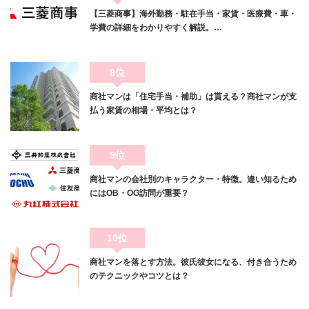
【三菱商事】海外勤務・駐在手当・家賃・医療費・車・
学費の詳細をわかりやすく解説。…
8位
商社マンは「住宅手当・補助」は貰える？商社マンが支
払う家賃の相場・平均とは？
9位
商社マンの会社別のキャラクター・特徴。違い知るため
にはOB・OG訪問が重要？
10位
商社マンを落とす方法。彼氏彼女になる、付き合うため
のテクニックやコツとは？