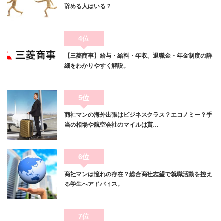
辞める人はいる？
4位
【三菱商事】給与・給料・年収、退職金・年金制度の詳
細をわかりやすく解説。
5位
商社マンの海外出張はビジネスクラス？エコノミー？手
当の相場や航空会社のマイルは貰…
6位
商社マンは憧れの存在？総合商社志望で就職活動を控え
る学生へアドバイス。
7位