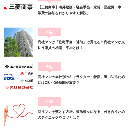
【三菱商事】海外勤務・駐在手当・家賃・医療費・車・
学費の詳細をわかりやすく解説。…
8位
商社マンは「住宅手当・補助」は貰える？商社マンが支
払う家賃の相場・平均とは？
9位
商社マンの会社別のキャラクター・特徴。違い知るため
にはOB・OG訪問が重要？
10位
商社マンを落とす方法。彼氏彼女になる、付き合うため
のテクニックやコツとは？