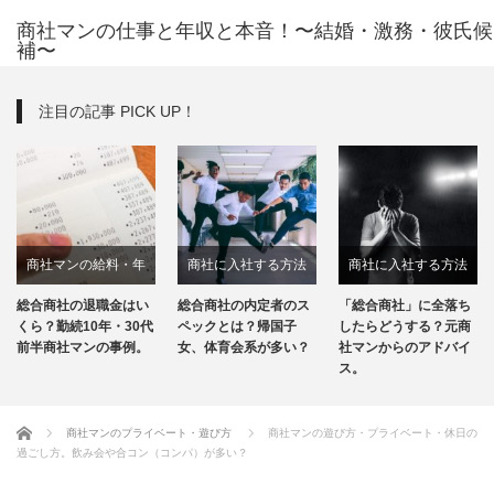
商社マンの仕事と年収と本音！〜結婚・激務・彼氏候
補〜
注目の記事 PICK UP！
商社に入社する方法
商社に入社する方法
商社について
総合商社の内定者のス
「総合商社」に全落ち
「総合商社」と「専門
商社マンの転職
ペックとは？帰国子
したらどうする？元商
商社」の違いを元商社
女、体育会系が多い？
社マンからのアドバイ
マンがわかりやすく解
ス。
説！
ホーム
商社マンのプライベート・遊び方
商社マンの遊び方・プライベート・休日の
過ごし方。飲み会や合コン（コンパ）が多い？